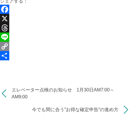
シェアする：
F
a
X
c
T
e
h
L
b
r
i
C
o
e
n
o
共
o
a
e
p
有
k
d
y
エレベーター点検のお知らせ 1月30日AM7:00～
s
L
AM9:00
i
今でも間に合う”お得な確定申告”の進め方
n
k