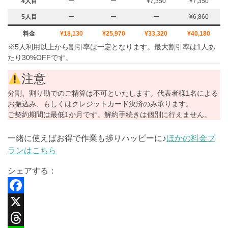
4人目
ー
ー
¥7,350
¥7,350
5人目
ー
ー
ー
¥6,860
料金
¥18,130
¥25,970
¥33,320
¥40,180
※5人利用以上から割引率は一定となります。最大割引率は1人あ
たり30%OFFです。
注意
分割、割り勘でのご精算は不可といたします。代表者様1名による
お振込み、もしくはクレジットカード決済のみ承ります。
ご契約期間は最低1か月です。解約手続きは個別に行えません。
一緒に使えばお得で作業も捗りハッピーに♪
ほかの料金プ
ランはこちら
シェアする：
F
a
X