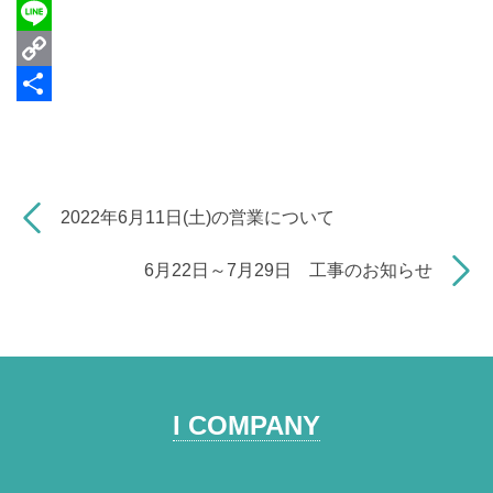
c
T
e
h
L
b
r
i
C
o
e
n
o
共
o
a
e
p
有
k
d
y
2022年6月11日(土)の営業について
s
L
i
6月22日～7月29日 工事のお知らせ
n
k
I COMPANY