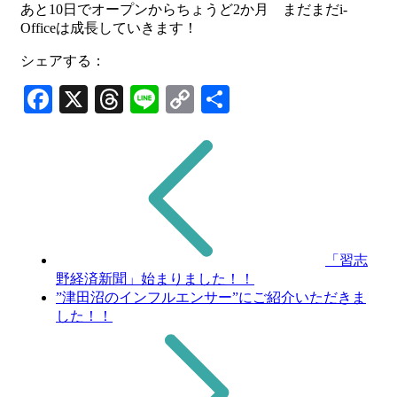
あと10日でオープンからちょうど2か月 まだまだi-
Officeは成長していきます！
シェアする：
Facebook
X
Threads
Line
Copy
共
Link
有
「習志
野経済新聞」始まりました！！
”津田沼のインフルエンサー”にご紹介いただきま
した！！