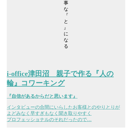
事
な
『
と
』
に
な
る
i-office津田沼 親子で作る『人の
輪』コワーキング
『自信があるからだと思います』
インタビューの合間にいらしたお客様とのやりとりが
よどみなく早すぎもなく聞き取りやすく
プロフェッショナルのそれだったので…