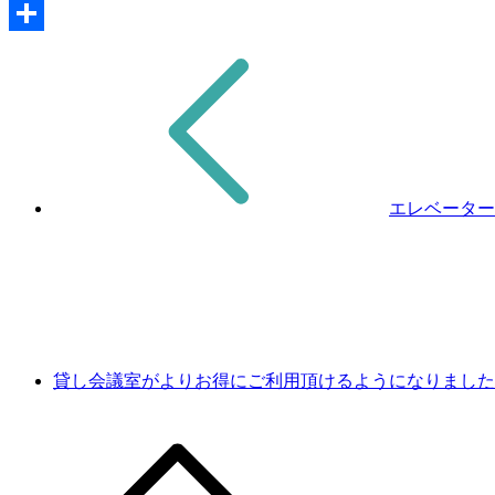
Copy
Link
共
有
エレベーター
貸し会議室がよりお得にご利用頂けるようになりまし