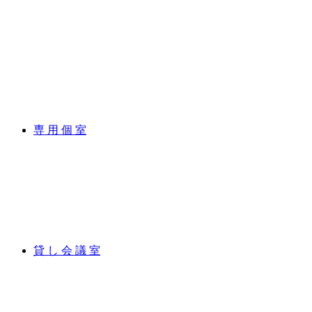
専 用 個 室
貸 し 会 議 室