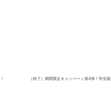
得！
［終了］期間限定キャンペーン第4弾！学生