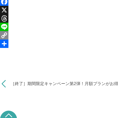
F
a
X
c
T
e
h
L
b
r
i
C
o
e
n
o
共
o
a
e
p
有
k
d
y
s
L
［終了］期間限定キャンペーン第2弾！月額プランがお
i
n
k