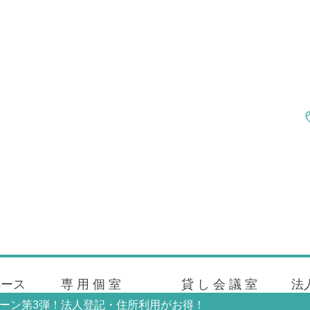
ペース
専 用 個 室
貸 し 会 議 室
法
ーン第3弾！法人登記・住所利用がお得！