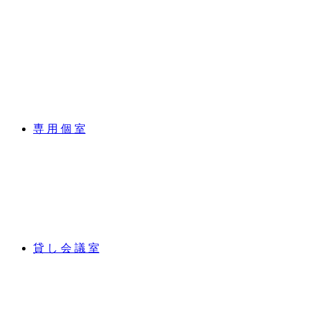
専 用 個 室
貸 し 会 議 室