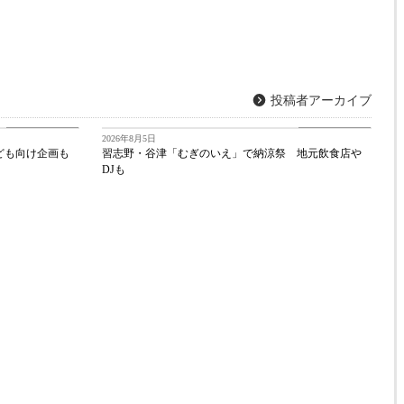
投稿者アーカイブ
習志野経済新聞
習志野経済新聞
2026年8月5日
ども向け企画も
習志野・谷津「むぎのいえ」で納涼祭 地元飲食店や
DJも