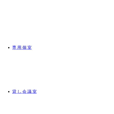
専 用 個 室
貸 し 会 議 室