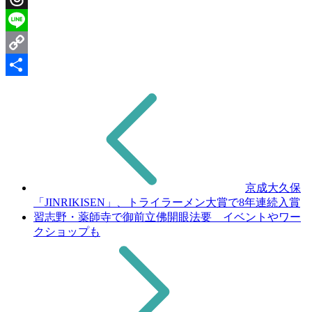
Threads
Line
Copy
Link
共
有
京成大久保
「JINRIKISEN」、トライラーメン大賞で8年連続入賞
習志野・薬師寺で御前立佛開眼法要 イベントやワー
クショップも