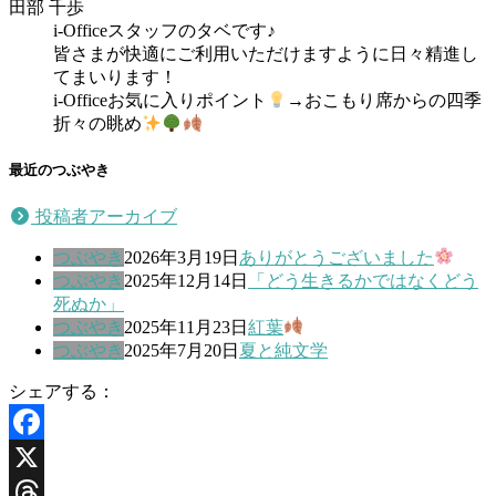
田部 千歩
i-Officeスタッフのタベです♪
皆さまが快適にご利用いただけますように日々精進し
てまいります！
i-Officeお気に入りポイント
→おこもり席からの四季
折々の眺め
最近のつぶやき
投稿者アーカイブ
つぶやき
2026年3月19日
ありがとうございました
つぶやき
2025年12月14日
「どう生きるかではなくどう
死ぬか」
つぶやき
2025年11月23日
紅葉
つぶやき
2025年7月20日
夏と純文学
シェアする：
Facebook
X