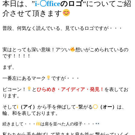
本日は、”
i-〇ffice
のロゴ
“についてご紹
介させて頂きます
普段、何気なく読んでいる、見ているロゴですが・・・
実はとっても深い意味！アツい
想いがこめられているの
です！！！！
まず、
一番左にあるマーク
ですが・・・
ピコーン！
と
ひらめき・アイディア・発見！
を表してお
ります。
そして
i
（アイ）
から手を伸ばして
–
繋がる
〇
（オー）
は、
輪、和を表しております。
続きまして・・・
ffi
は肩を並べた人の様子・・・
私たちから手を伸ばして皆さまと肩を並べ,繋がっていくイ