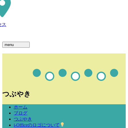
セス
menu
つぶやき
ホーム
ブログ
つぶやき
i-Officeのロゴについて