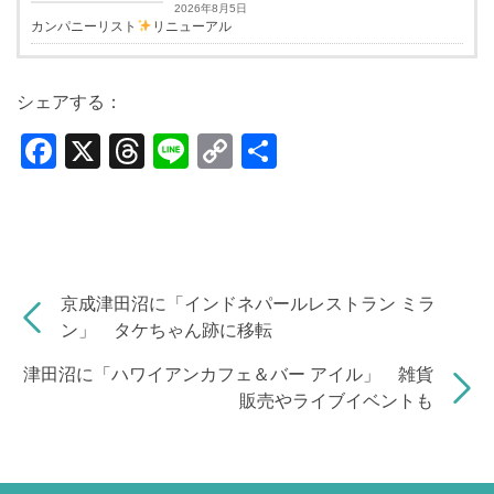
2026年8月5日
カンパニーリスト
リニューアル
シェアする：
F
X
T
Li
C
共
a
hr
n
o
有
c
e
e
p
e
a
y
b
d
Li
京成津田沼に「インドネパールレストラン ミラ
o
s
n
ン」 タケちゃん跡に移転
o
k
津田沼に「ハワイアンカフェ＆バー アイル」 雑貨
k
販売やライブイベントも