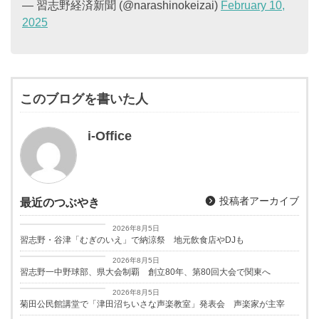
— 習志野経済新聞 (@narashinokeizai)
February 10,
2025
このブログを書いた人
i-Office
投稿者アーカイブ
最近のつぶやき
習志野経済新聞
2026年8月5日
習志野・谷津「むぎのいえ」で納涼祭 地元飲食店やDJも
習志野経済新聞
2026年8月5日
習志野一中野球部、県大会制覇 創立80年、第80回大会で関東へ
習志野経済新聞
2026年8月5日
菊田公民館講堂で「津田沼ちいさな声楽教室」発表会 声楽家が主宰
お知らせ