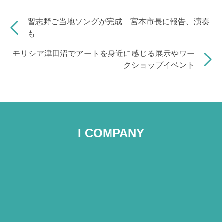
k
d
y
習志野ご当地ソングが完成 宮本市長に報告、演奏
s
L
も
i
モリシア津田沼でアートを身近に感じる展示やワー
n
クショップイベント
k
I COMPANY