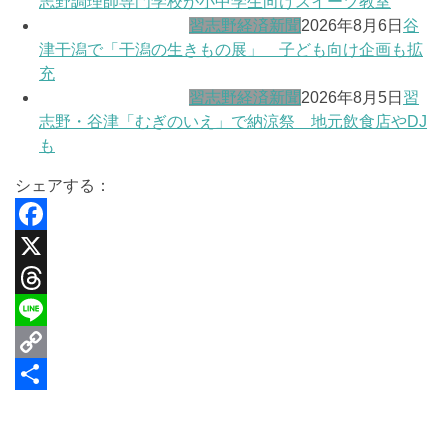
志野調理師専門学校が小中学生向けスイーツ教室
習志野経済新聞
2026年8月6日
谷
津干潟で「干潟の生きもの展」 子ども向け企画も拡
充
習志野経済新聞
2026年8月5日
習
志野・谷津「むぎのいえ」で納涼祭 地元飲食店やDJ
も
シェアする：
F
a
X
c
T
e
h
L
b
r
i
C
o
e
n
o
共
o
a
e
p
有