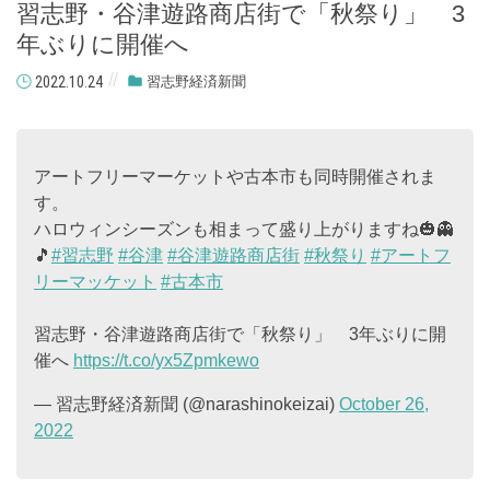
習志野・谷津遊路商店街で「秋祭り」 3
年ぶりに開催へ
2022.10.24
習志野経済新聞
アートフリーマーケットや古本市も同時開催されま
す。
ハロウィンシーズンも相まって盛り上がりますね🎃👻
🎵
#習志野
#谷津
#谷津遊路商店街
#秋祭り
#アートフ
リーマッケット
#古本市
習志野・谷津遊路商店街で「秋祭り」 3年ぶりに開
催へ
https://t.co/yx5Zpmkewo
— 習志野経済新聞 (@narashinokeizai)
October 26,
2022