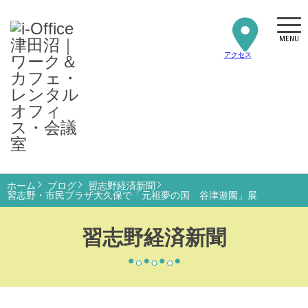
MENU
アクセス
ホーム
ブログ
習志野経済新聞
習志野・市民プラザ大久保で「元祖夢の国 谷津遊園」展
習志野経済新聞