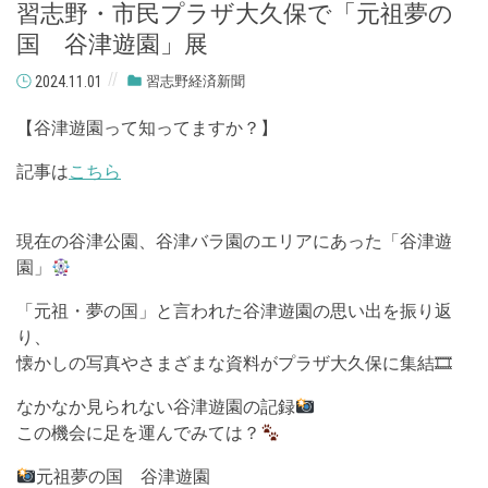
習志野・市民プラザ大久保で「元祖夢の
国 谷津遊園」展
2024.11.01
習志野経済新聞
【谷津遊園って知ってますか？】
記事は
こちら
現在の谷津公園、谷津バラ園のエリアにあった「谷津遊
園」
「元祖・夢の国」と言われた谷津遊園の思い出を振り返
り、
懐かしの写真やさまざまな資料がプラザ大久保に集結🎞
なかなか見られない谷津遊園の記録
この機会に足を運んでみては？
元祖夢の国 谷津遊園