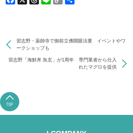
a
hr
n
o
有
c
e
e
p
e
a
y
b
d
Li
習志野・薬師寺で御前立佛開眼法要 イベントやワ
o
s
n
ークショップも
o
k
習志野「海鮮丼 魚玄」が1周年 専門業者から仕入
k
れたマグロを提供
TOP