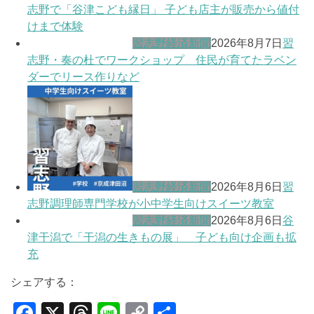
志野で「谷津こども縁日」 子ども店主が販売から値付
けまで体験
習志野経済新聞
2026年8月7日
習
志野・奏の杜でワークショップ 住民が育てたラベン
ダーでリース作りなど
習志野経済新聞
2026年8月6日
習
志野調理師専門学校が小中学生向けスイーツ教室
習志野経済新聞
2026年8月6日
谷
津干潟で「干潟の生きもの展」 子ども向け企画も拡
充
シェアする：
F
X
T
Li
C
共