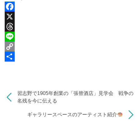
F
a
X
c
T
e
h
L
b
r
i
C
o
e
n
o
共
o
a
e
p
有
k
d
y
習志野で1905年創業の「張替酒店」見学会 戦争の
s
L
名残を今に伝える
i
ギャラリースペースのアーティスト紹介
n
k