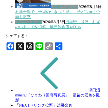
習志野経済新聞
2026年8月6日
谷津干潟で「干潟の生きもの展」 子ども向け企
画も拡充
習志野経済新聞
2026年8月5日
習志野・谷津「むぎ
のいえ」で納涼祭 地元飲食店やDJも
シェアする：
Facebook
X
Threads
Line
Copy
共
Link
有
津田沼
minaで「ひまわり回廊写真展」 最後の景色を撮
影
「NEXTドリンク投票」結果発表！