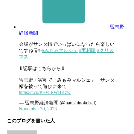
習志野
経済新聞
会場がサンタ帽でいっぱいになったら楽しい
ですね🎅✨
#みもみマルシェ
#実籾駅
#クリス
マス
⇓記事はこちらから⇓
習志野・実籾で「みもみマルシェ」 サンタ
帽を被って遊びに来て
https://t.co/PHv5RWBKzw
— 習志野経済新聞 (@narashinokeizai)
November 30, 2023
このブログを書いた人