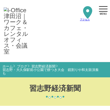
MENU
アクセス
ホーム
ブログ
習志野経済新聞
習志野・大久保駅前小公園で餅つき大会 鏡割りや和太鼓演奏
も
習志野経済新聞