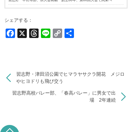
習志野一中野球部、県大会制覇 創立80年、第80回大会で関東へ
シェアする：
F
X
T
Li
C
共
a
hr
n
o
有
c
e
e
p
e
a
y
b
d
Li
習志野・津田沼公園でヒマラヤサクラ開花 メジロ
o
s
n
やヒヨドリも飛び交う
o
k
習志野高校バレー部、「春高バレー」に男女で出
k
場 2年連続