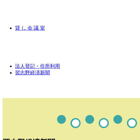
貸 し 会 議 室
法人登記・住所利用
習志野経済新聞