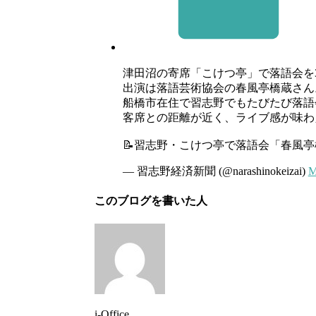
津田沼の寄席「こけつ亭」で落語会を3
出演は落語芸術協会の春風亭橋蔵さん
船橋市在住で習志野でもたびたび落語
客席との距離が近く、ライブ感が味わ
📝習志野・こけつ亭で落語会「春風
— 習志野経済新聞 (@narashinokeizai)
M
このブログを書いた人
i-Office