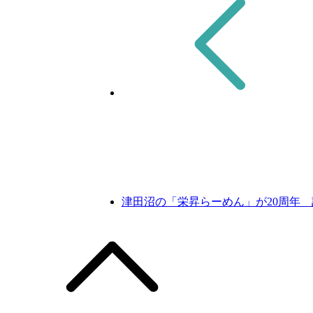
有
津田沼の「栄昇らーめん」が20周年