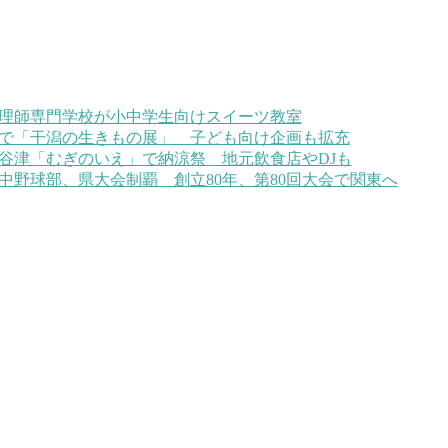
理師専門学校が小中学生向けスイーツ教室
で「干潟の生きもの展」 子ども向け企画も拡充
谷津「むぎのいえ」で納涼祭 地元飲食店やDJも
中野球部、県大会制覇 創立80年、第80回大会で関東へ