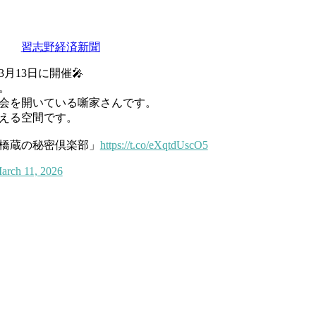
習志野経済新聞
月13日に開催🎤
。
会を開いている噺家さんです。
える空間です。
亭橋蔵の秘密倶楽部」
https://t.co/eXqtdUscO5
arch 11, 2026