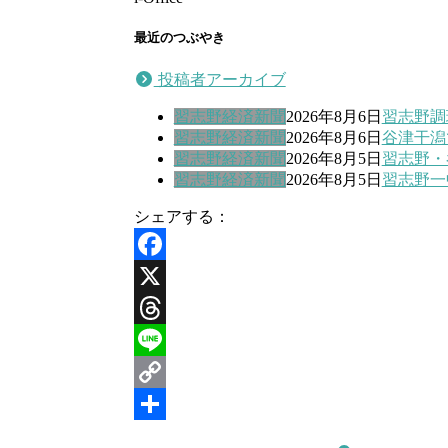
最近のつぶやき
投稿者アーカイブ
習志野経済新聞
2026年8月6日
習志野調
習志野経済新聞
2026年8月6日
谷津干潟
習志野経済新聞
2026年8月5日
習志野・
習志野経済新聞
2026年8月5日
習志野一
シェアする：
Facebook
X
Threads
Line
Copy
Link
共