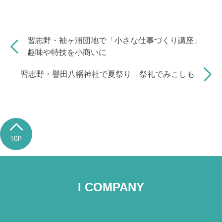
c
e
e
p
e
a
y
b
d
Li
習志野・袖ヶ浦団地で「小さな仕事づくり講座」
o
s
n
趣味や特技を小商いに
o
k
習志野・譽田八幡神社で夏祭り 祭礼でみこしも
k
TOP
I COMPANY