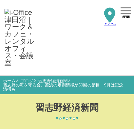
MENU
アクセス
ホーム
ブログ
習志野経済新聞
習志野の海を守る会、茜浜の定例清掃が50回の節目 9月は記念
清掃も
習志野経済新聞