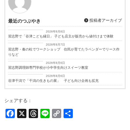
投稿者アーカイブ
最近のつぶやき
習志野経済新聞
2026年8月8日
習志野で「谷津こども縁日」 子ども店主が販売から値付けまで体験
習志野経済新聞
2026年8月7日
習志野・奏の杜でワークショップ 住民が育てたラベンダーでリース作
りなど
習志野経済新聞
2026年8月6日
習志野調理師専門学校が小中学生向けスイーツ教室
習志野経済新聞
2026年8月6日
谷津干潟で「干潟の生きもの展」 子ども向け企画も拡充
シェアする：
F
X
T
Li
C
共
a
hr
n
o
有