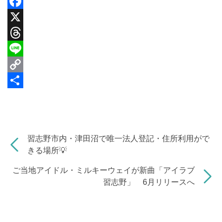
F
a
X
c
T
e
h
L
b
r
i
C
o
e
n
o
共
o
a
e
p
有
k
d
y
習志野市内・津田沼で唯一法人登記・住所利用がで
s
L
きる場所💡
i
ご当地アイドル・ミルキーウェイが新曲「アイラブ
n
習志野」 6月リリースへ
k