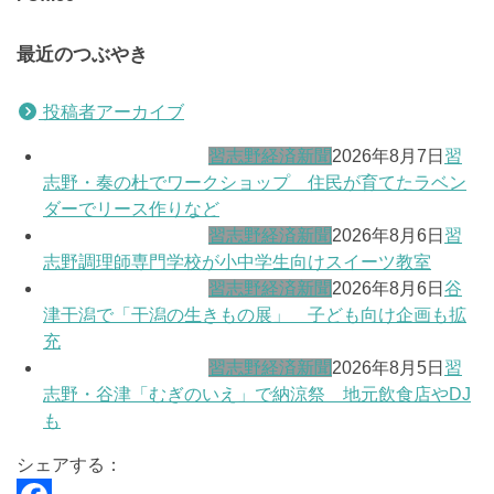
最近のつぶやき
投稿者アーカイブ
習志野経済新聞
2026年8月7日
習
志野・奏の杜でワークショップ 住民が育てたラベン
ダーでリース作りなど
習志野経済新聞
2026年8月6日
習
志野調理師専門学校が小中学生向けスイーツ教室
習志野経済新聞
2026年8月6日
谷
津干潟で「干潟の生きもの展」 子ども向け企画も拡
充
習志野経済新聞
2026年8月5日
習
志野・谷津「むぎのいえ」で納涼祭 地元飲食店やDJ
も
シェアする：