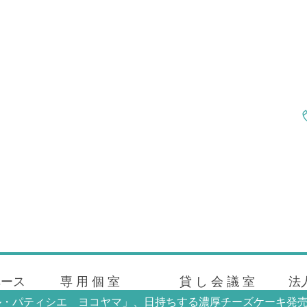
ペース
専 用 個 室
貸 し 会 議 室
法
ル・パティシエ ヨコヤマ」、日持ちする濃厚チーズケーキ発