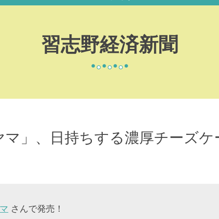
習志野経済新聞
ヤマ」、日持ちする濃厚チーズケ
マ
さんで発売！