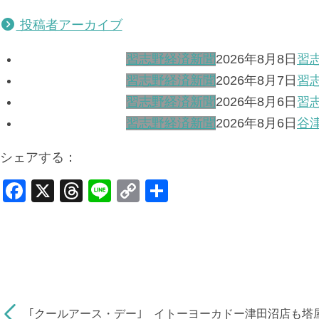
投稿者アーカイブ
習志野経済新聞
2026年8月8日
習
習志野経済新聞
2026年8月7日
習
習志野経済新聞
2026年8月6日
習
習志野経済新聞
2026年8月6日
谷
シェアする：
F
X
T
Li
C
共
a
hr
n
o
有
c
e
e
p
e
a
y
b
d
Li
o
s
n
｢クールアース・デー｣ イトーヨーカドー津田沼店も塔