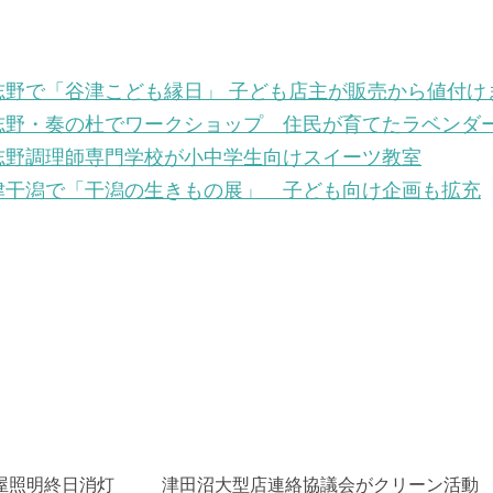
志野で「谷津こども縁日」 子ども店主が販売から値付け
志野・奏の杜でワークショップ 住民が育てたラベンダ
志野調理師専門学校が小中学生向けスイーツ教室
津干潟で「干潟の生きもの展」 子ども向け企画も拡充
屋照明終日消灯
津田沼大型店連絡協議会がクリーン活動 