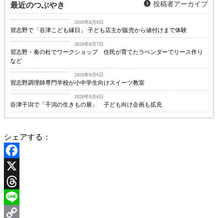
投稿者アーカイブ
最近のつぶやき
習志野経済新聞
2026年8月8日
習志野で「谷津こども縁日」 子ども店主が販売から値付けまで体験
習志野経済新聞
2026年8月7日
習志野・奏の杜でワークショップ 住民が育てたラベンダーでリース作り
など
習志野経済新聞
2026年8月6日
習志野調理師専門学校が小中学生向けスイーツ教室
習志野経済新聞
2026年8月6日
谷津干潟で「干潟の生きもの展」 子ども向け企画も拡充
シェアする：
Facebook
X
Threads
Line