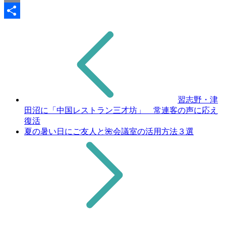
Copy
Link
共
有
習志野・津
田沼に「中国レストラン三才坊」 常連客の声に応え
復活
夏の暑い日にご友人と🌺会議室の活用方法３選