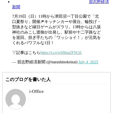
習志野経済
新聞
7月19日（日）11時から津田沼一丁目公園で「北
口夏祭り」開催🎆キッチンカーや屋台、輪投げ・
型抜きなど縁日ゲームがズラリ。13時からは八坂
神社のみこし渡御が出発し、駅前や十二字路など
を巡回。担ぎ手たちの「ワッショイ！」が元気を
くれるパワフルな1日！
▽記事はこちら
https://t.co/wb9ma2FSGE
— 習志野経済新聞 (@narashinokeizai)
July 4, 2025
このブログを書いた人
i-Office