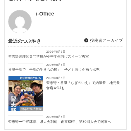
i-Office
投稿者アーカイブ
最近のつぶやき
習志野経済新聞
2026年8月6日
習志野調理師専門学校が小中学生向けスイーツ教室
習志野経済新聞
2026年8月6日
谷津干潟で「干潟の生きもの展」 子ども向け企画も拡充
2026年8月5日
習志野・谷津「むぎのいえ」で納涼祭 地元飲
食店やDJも
習志野経済新聞
習志野経済新聞
2026年8月5日
習志野一中野球部、県大会制覇 創立80年、第80回大会で関東へ