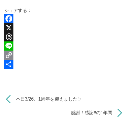
シェアする：
F
a
X
c
T
e
h
L
b
r
i
C
o
e
n
o
共
o
a
e
p
有
k
d
y
本日3/26、1周年を迎えました✨
s
L
i
感謝！感謝!!の1年間
n