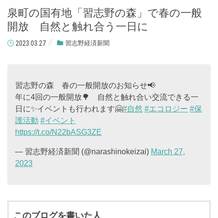
泉町の国有地「習志野の森」で春の一般
開放 自然と触れ合う一日に
2023.03.27
習志野経済新聞
習志野の森 春の一般開放のお知らせ📢
年に4回の一般開放🌳 自然と触れ合い交流できる一
日に✨イベントも行われます🤗
#自然
#エコロジー
#保
護活動
#イベント
https://t.co/N22bASG3ZE
— 習志野経済新聞 (@narashinokeizai)
March 27,
2023
このブログを書いた人