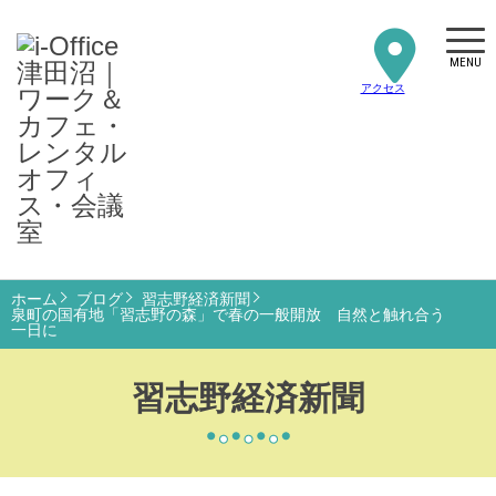
MENU
アクセス
ホーム
ブログ
習志野経済新聞
泉町の国有地「習志野の森」で春の一般開放 自然と触れ合う
一日に
習志野経済新聞