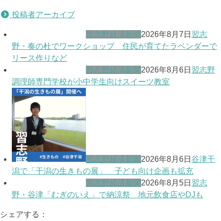
投稿者アーカイブ
習志野経済新聞
2026年8月7日
習志
野・奏の杜でワークショップ 住民が育てたラベンダーで
リース作りなど
習志野経済新聞
2026年8月6日
習志野
調理師専門学校が小中学生向けスイーツ教室
習志野経済新聞
2026年8月6日
谷津干
潟で「干潟の生きもの展」 子ども向け企画も拡充
習志野経済新聞
2026年8月5日
習志
野・谷津「むぎのいえ」で納涼祭 地元飲食店やDJも
シェアする：