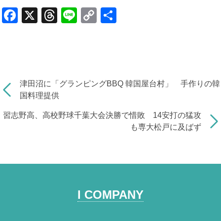
F
X
T
Li
C
共
a
hr
n
o
有
c
e
e
p
e
a
y
b
d
Li
津田沼に「グランピングBBQ 韓国屋台村」 手作りの韓
o
s
n
国料理提供
o
k
習志野高、高校野球千葉大会決勝で惜敗 14安打の猛攻
k
も専大松戸に及ばず
I COMPANY