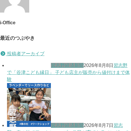
i-Office
最近のつぶやき
投稿者アーカイブ
習志野経済新聞
2026年8月8日
習志野
で「谷津こども縁日」 子ども店主が販売から値付けまで体
験
習志野経済新聞
2026年8月7日
習志