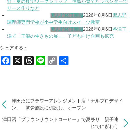
野・奏の杜でワークショップ 住民が育てたラベンダーで
リース作りなど
習志野経済新聞
2026年8月6日
習志野
調理師専門学校が小中学生向けスイーツ教室
習志野経済新聞
2026年8月6日
谷津干
潟で「干潟の生きもの展」 子ども向け企画も拡充
シェアする：
F
X
T
Li
C
共
a
hr
n
o
有
c
e
e
p
e
a
y
b
d
Li
津田沼にフラワーアレンジメント店「ナルプロデザイ
o
s
n
ン」 就労施設に併設し、オープン
o
k
津田沼「ブラウンサウンドコーヒー」で夏祭り 親子連
k
れでにぎわう