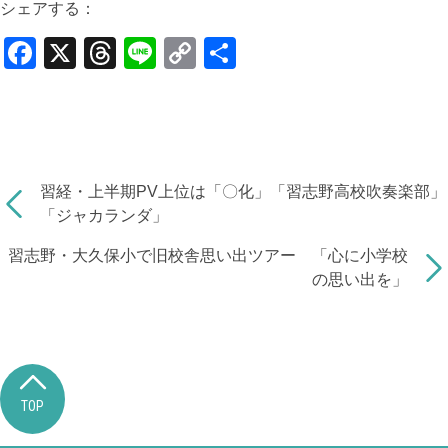
シェアする：
F
X
T
Li
C
共
a
hr
n
o
有
c
e
e
p
e
a
y
b
d
Li
習経・上半期PV上位は「〇化」「習志野高校吹奏楽部」
o
s
n
「ジャカランダ」
o
k
習志野・大久保小で旧校舎思い出ツアー 「心に小学校
k
の思い出を」
TOP