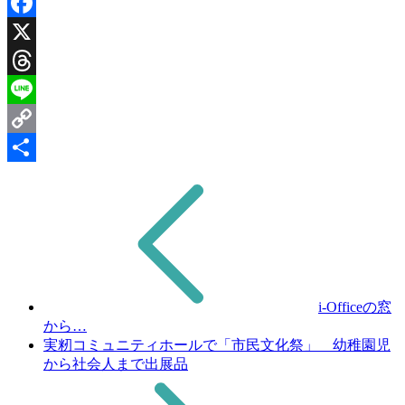
Facebook
X
Threads
Line
Copy
Link
共
有
i-Officeの窓
から…
実籾コミュニティホールで「市民文化祭」 幼稚園児
から社会人まで出展品