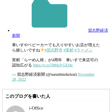
習志野経済
新聞
車いすやベビーカーでも入りやすいお店が増えた
ら嬉しいですね
#習志野市
#実籾
#ラーメン
実籾「らーめん柊」が4周年 車いすで来店可の
認知広がる
https://t.co/5M9aYGEf4c
— 習志野経済新聞 (@narashinokeizai)
November
28, 2022
このブログを書いた人
i-Office