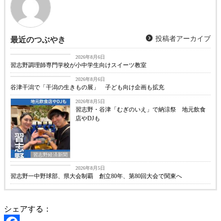
投稿者アーカイブ
最近のつぶやき
習志野経済新聞
2026年8月6日
習志野調理師専門学校が小中学生向けスイーツ教室
習志野経済新聞
2026年8月6日
谷津干潟で「干潟の生きもの展」 子ども向け企画も拡充
2026年8月5日
習志野・谷津「むぎのいえ」で納涼祭 地元飲食
店やDJも
習志野経済新聞
習志野経済新聞
2026年8月5日
習志野一中野球部、県大会制覇 創立80年、第80回大会で関東へ
シェアする：