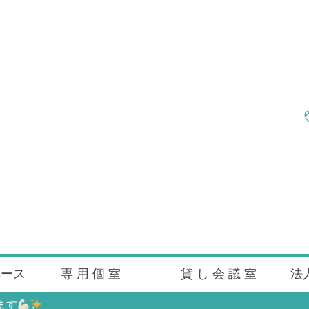
ペース
専 用 個 室
貸 し 会 議 室
法
ます