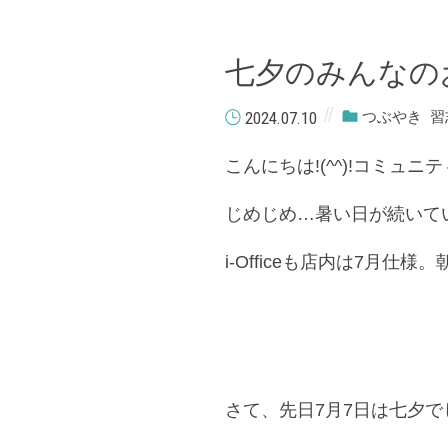
七夕のみんなの
2024.07.10
つぶやき
習
こんにちは!(^^)!コミュ
じめじめ…暑い日が続いて
i-Officeも店内は7月仕
さて、先日7月7日は七夕で