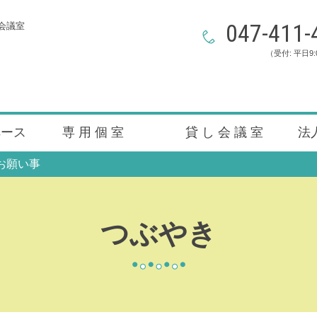
047-411-
会議室
（受付: 平日9:
ペース
専 用 個 室
貸 し 会 議 室
法
お願い事
つぶやき