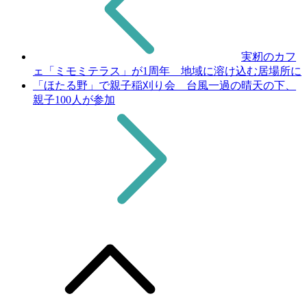
実籾のカフ
ェ「ミモミテラス」が1周年 地域に溶け込む居場所に
「ほたる野」で親子稲刈り会 台風一過の晴天の下、
親子100人が参加