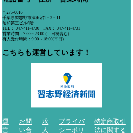
〒275-0016
千葉県習志野市津田沼1－3－11
昭和第三ビル6階
TEL： 047-411-4730 FAX： 047-411-4731
営業時間：7:00～23:00 (土日祝含む)
有人受付時間：9:00～18:00(平日)
こちらも運営しています！
運
お問
求
プライバ
特定商取引
営
い合
人
シーポリ
法に関する