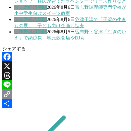
ショップ 住民が育てたラベンダーでリース作りなど
習志野経済新聞
2026年8月6日
習志野調理師専門学校が
小中学生向けスイーツ教室
習志野経済新聞
2026年8月6日
谷津干潟で「干潟の生き
もの展」 子ども向け企画も拡充
習志野経済新聞
2026年8月5日
習志野・谷津「むぎのい
え」で納涼祭 地元飲食店やDJも
シェアする：
Facebook
X
Threads
Line
Copy
Link
共
有