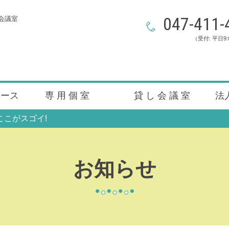
047-411-
会議室
（受付: 平日9:
ペース
専 用 個 室
貸 し 会 議 室
法
ここがスゴイ!
お知らせ