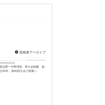
投稿者アーカイブ
習志野経済新聞
2026年8月5日
習志野一中野球部、県大会制覇 創
立80年、第80回大会で関東へ