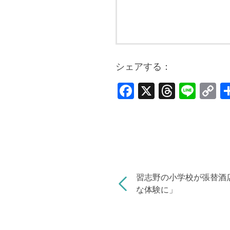
シェアする：
F
X
T
Li
C
a
hr
n
o
c
e
e
p
e
a
y
b
d
Li
o
s
n
習志野の小学校が張替酒
o
k
な体験に」
k