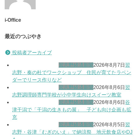
i-Office
最近のつぶやき
投稿者アーカイブ
習志野経済新聞
2026年8月7日
習
志野・奏の杜でワークショップ 住民が育てたラベン
ダーでリース作りなど
習志野経済新聞
2026年8月6日
習
志野調理師専門学校が小中学生向けスイーツ教室
習志野経済新聞
2026年8月6日
谷
津干潟で「干潟の生きもの展」 子ども向け企画も拡
充
習志野経済新聞
2026年8月5日
習
志野・谷津「むぎのいえ」で納涼祭 地元飲食店やDJ