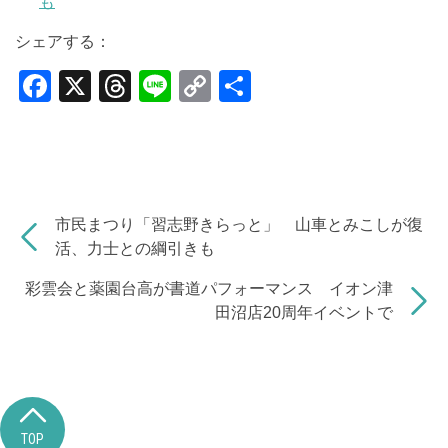
も
シェアする：
F
X
T
Li
C
共
a
hr
n
o
有
c
e
e
p
e
a
y
b
d
Li
市民まつり「習志野きらっと」 山車とみこしが復
o
s
n
活、力士との綱引きも
o
k
彩雲会と薬園台高が書道パフォーマンス イオン津
k
田沼店20周年イベントで
TOP