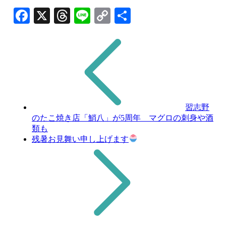
Facebook
X
Threads
Line
Copy
共
Link
有
習志野
のたこ焼き店「鮹八」が5周年 マグロの刺身や酒
類も
残暑お見舞い申し上げます