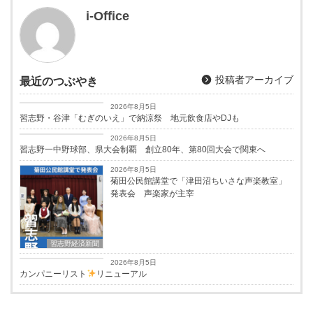
i-Office
投稿者アーカイブ
最近のつぶやき
習志野経済新聞
2026年8月5日
習志野・谷津「むぎのいえ」で納涼祭 地元飲食店やDJも
習志野経済新聞
2026年8月5日
習志野一中野球部、県大会制覇 創立80年、第80回大会で関東へ
2026年8月5日
菊田公民館講堂で「津田沼ちいさな声楽教室」
発表会 声楽家が主宰
習志野経済新聞
お知らせ
2026年8月5日
カンパニーリスト
リニューアル