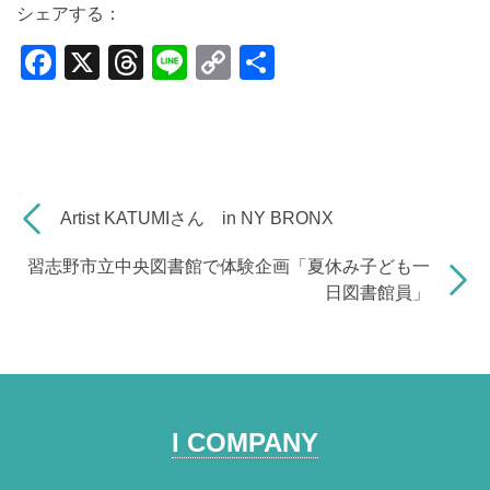
シェアする：
F
X
T
Li
C
共
a
hr
n
o
有
c
e
e
p
e
a
y
b
d
Li
Artist KATUMIさん in NY BRONX
o
s
n
o
k
習志野市立中央図書館で体験企画「夏休み子ども一
日図書館員」
k
I COMPANY