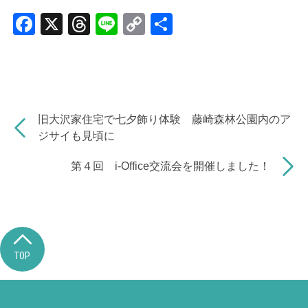
F
X
T
Li
C
共
a
hr
n
o
有
c
e
e
p
e
a
y
b
d
Li
旧大沢家住宅で七夕飾り体験 藤崎森林公園内のア
o
s
n
ジサイも見頃に
o
k
第４回 i-Office交流会を開催しました！
k
TOP