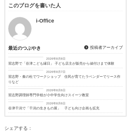
このブログを書いた人
i-Office
投稿者アーカイブ
最近のつぶやき
習志野経済新聞
2026年8月8日
習志野で「谷津こども縁日」 子ども店主が販売から値付けまで体験
習志野経済新聞
2026年8月7日
習志野・奏の杜でワークショップ 住民が育てたラベンダーでリース作
りなど
習志野経済新聞
2026年8月6日
習志野調理師専門学校が小中学生向けスイーツ教室
習志野経済新聞
2026年8月6日
谷津干潟で「干潟の生きもの展」 子ども向け企画も拡充
シェアする：