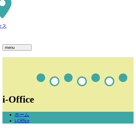
セス
menu
i-Office
ホーム
i-Office