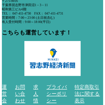
〒275-0016
千葉県習志野市津田沼1－3－11
昭和第三ビル6階
TEL： 047-411-4730 FAX： 047-411-4731
営業時間：7:00～23:00 (土日祝含む)
有人受付時間：9:00～18:00(平日)
こちらも運営しています！
運
お問
求
プライバ
特定商取引
営
い合
人
シーポリ
法に関する
会
わせ
情
シー
表示