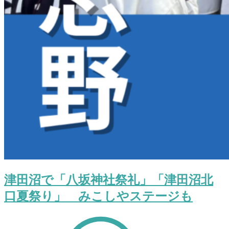
津田沼で「八坂神社祭礼」「津田沼北
口夏祭り」 みこしやステージも