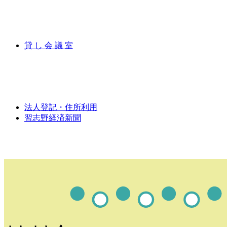
貸 し 会 議 室
法人登記・住所利用
習志野経済新聞