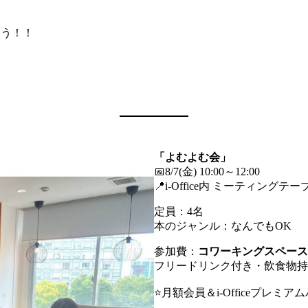
ょう！！
「よむよむ会」
📅8/7(金) 10:00～12:00
📍i-Office内 ミーティングテー
定員：4名
本のジャンル：なんでもOK
参加費：
コワーキングスペース
フリードリンク付き・飲食物持
⭐️月額会員＆i-Officeプレ