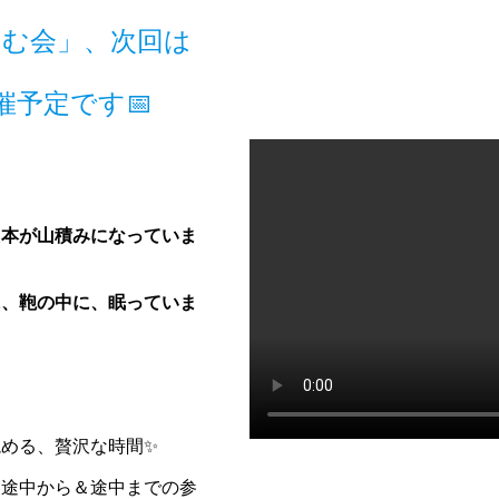
むよむ会」、次回は
催予定です📅
た本が山積みになっていま
に、鞄の中に、眠っていま
める、贅沢な時間✨
、途中から＆途中までの参